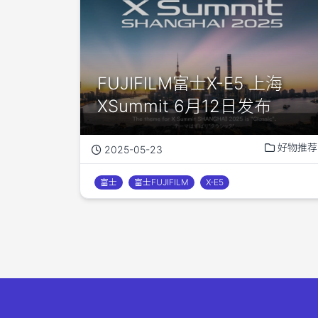
FUJIFILM富士X-E5 上海
XSummit 6月12日发布
好物推荐
2025-05-23
富士
富士FUJIFILM
X-E5