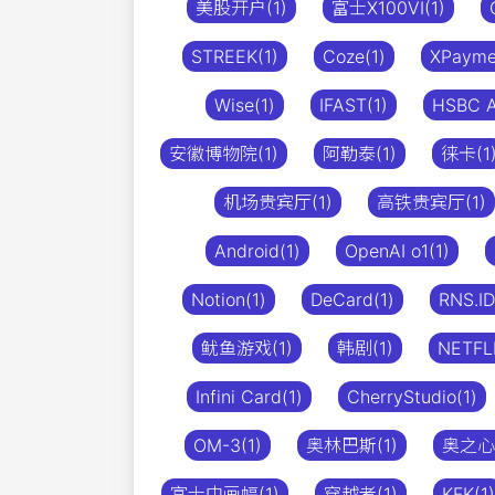
美股开户(1)
富士X100VI(1)
STREEK(1)
Coze(1)
XPayme
Wise(1)
IFAST(1)
HSBC A
安徽博物院(1)
阿勒泰(1)
徕卡(1
机场贵宾厅(1)
高铁贵宾厅(1)
Android(1)
OpenAI o1(1)
Notion(1)
DeCard(1)
RNS.ID
鱿鱼游戏(1)
韩剧(1)
NETFLI
Infini Card(1)
CherryStudio(1)
OM-3(1)
奥林巴斯(1)
奥之心(
富士中画幅(1)
穿越者(1)
KFK(1)