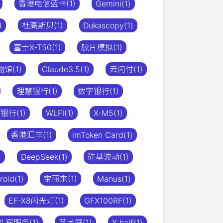
香港电信蓝卡(1)
Gemini(1)
)
杜高斯贝(1)
Dukascopy(1)
富士X-T50(1)
胶片模拟(1)
馆(1)
Claude3.5(1)
云闪付(1)
理慧银行(1)
数字银行(1)
银行(1)
WLFI(1)
X-M5(1)
香港汇丰(1)
imToken Card(1)
)
DeepSeek(1)
硅基流动(1)
roid(1)
宝丽来(1)
Manus(1)
EF-X8闪光灯(1)
GFX100RF(1)
宾服务(1)
艺术展(1)
X half(1)