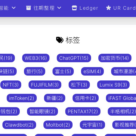
智能
往期整理
Ledger
UR Car
标签
(19)
WEB3(16)
ChatGPT(15)
加密货币(14)
链(5)
旅行(5)
富士(5)
eSIM(4)
城市漫游(4
NFT(3)
FUJIFILM(3)
松下(3)
Lumix S9(3)
imToken(2)
新疆(2)
信用卡(2)
iFAST Globa
钱包(2)
智能眼镜(2)
PENTAX17(2)
半格相机(2
Clawdbot(2)
Moltbot(2)
元宇宙(1)
影视推荐(