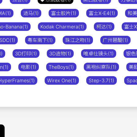
MA(1)
适马(1)
富士胶片(1)
富士X-E4(1)
和美
o-Banana(1)
Kodak Charmera(1)
柯达(1)
富士XE
SDC(1)
粤车南下(1)
珠江之吻(1)
广州琶醍(1)
)
3D打印(1)
3D造物(1)
唯卓仕镜头(1)
银色镜
n(1)
电影(1)
TheBoys(1)
黑袍纠察队(1)
美剧
HyperFrames(1)
Wirex One(1)
Step-3.7(1)
Spac