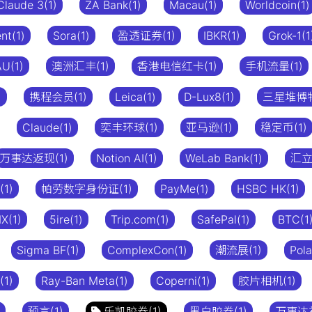
Claude 3(1)
ZA Bank(1)
Macau(1)
Worldcoin(1)
nt(1)
Sora(1)
盈透证券(1)
IBKR(1)
Grok-1(1
U(1)
澳洲汇丰(1)
香港电信红卡(1)
手机流量(1)
)
携程会员(1)
Leica(1)
D-Lux8(1)
三星堆博物
Claude(1)
奕丰环球(1)
亚马逊(1)
稳定币(1)
万事达返现(1)
Notion AI(1)
WeLab Bank(1)
汇立
(1)
帕劳数字身份证(1)
PayMe(1)
HSBC HK(1)
X(1)
5ire(1)
Trip.com(1)
SafePal(1)
BTC(1
Sigma BF(1)
ComplexCon(1)
潮流展(1)
Pola
1)
Ray-Ban Meta(1)
Coperni(1)
胶片相机(1)
预言(1)
乐凯胶卷(1)
黑白胶卷(1)
万事达礼