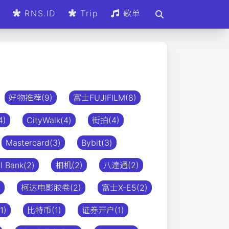
d
RNS.ID
Trip
歌单
好物推荐(9)
富士FUJIFILM(8)
)
CityWalk(4)
街拍(4)
Mastercard(3)
Bybit(3)
l Bank(2)
相机(2)
八達通(2)
)
柯达电影胶卷(2)
富士X-E5(2)
1)
比特币(1)
证券开户(1)