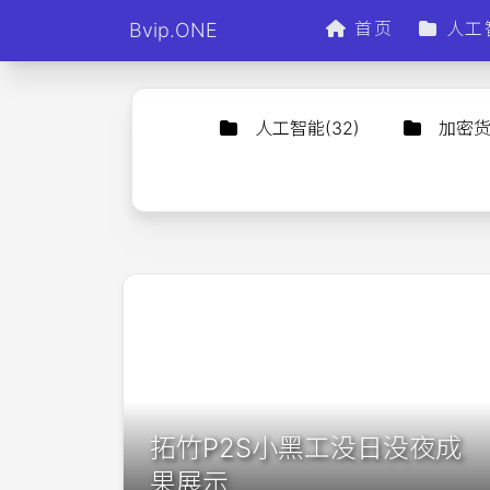
首页
人工
Bvip.ONE
人工智能
(
32
)
加密
拓竹P2S小黑工没日没夜成
果展示