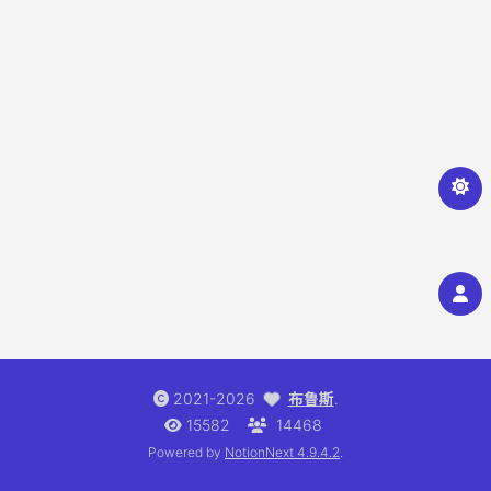
2021-2026
布鲁斯
.
15582
14468
Powered by
NotionNext
4.9.4.2
.