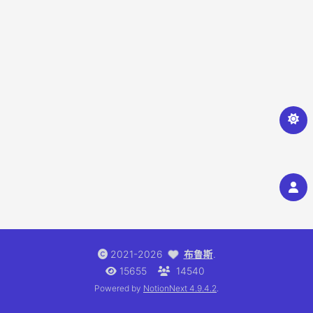
2021-2026
布鲁斯
.
15655
14540
Powered by
NotionNext
4.9.4.2
.